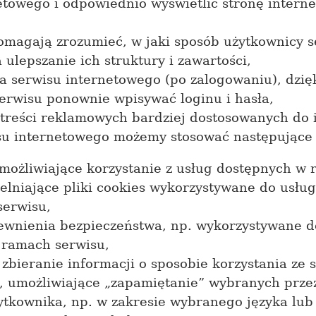
etowego i odpowiednio wyświetlić stronę intern
pomagają zrozumieć, w jaki sposób użytkownicy s
 ulepszanie ich struktury i zawartości,
a serwisu internetowego (po zalogowaniu), dzięk
erwisu ponownie wpisywać loginu i hasła,
treści reklamowych bardziej dostosowanych do 
u internetowego możemy stosować następujące r
umożliwiające korzystanie z usług dostępnych w
telniające pliki cookies wykorzystywane do usł
serwisu,
apewnienia bezpieczeństwa, np. wykorzystywane
 ramach serwisu,
 zbieranie informacji o sposobie korzystania ze 
s, umożliwiające „zapamiętanie” wybranych prze
żytkownika, np. w zakresie wybranego języka lub