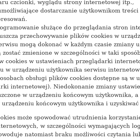
ru czcionki, wyglądu strony internetowej itp.,
 umożliwiające dostarczanie użytkownikom treśc
eresowań.
ogramowanie służące do przeglądania stron int
puszcza przechowywanie plików cookies w urzą
erwisu mogą dokonać w każdym czasie zmiany u
 zostać zmienione w szczególności w taki sposó
w cookies w ustawieniach przeglądarki internet
u w urządzeniu użytkownika serwisu internetow
posobach obsługi plików cookies dostępne są w 
ki internetowej). Niedokonanie zmiany ustawie
eszczone w urządzeniu końcowym użytkownika, 
urządzeniu końcowym użytkownika i uzyskiwać d
ookies może spowodować utrudnienia korzystanie
ternetowych, w szczególności wymagających log
woduje natomiast braku możliwości czytania lub