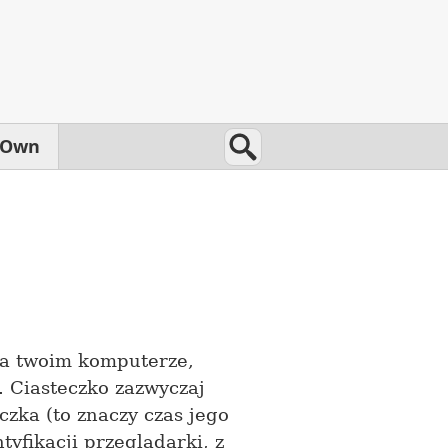
Wyszukaj
Own
 na twoim komputerze,
. Ciasteczko zazwyczaj
czka (to znaczy czas jego
yfikacji przeglądarki, z